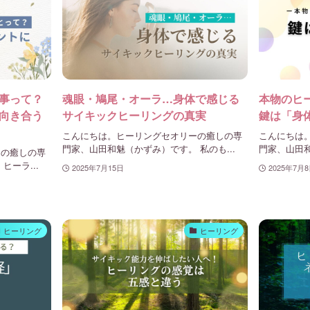
事って？
魂眼・鳩尾・オーラ…身体で感じる
本物のヒ
向き合う
サイキックヒーリングの真実
鍵は「身
こんにちは。ヒーリングセオリーの癒しの専
こんにちは
門家、山田和魅（かずみ）です。 私のも...
門家、山田和
ーの癒しの専
ーラ...
2025年7月15日
2025年7月
ヒーリング
ヒーリング