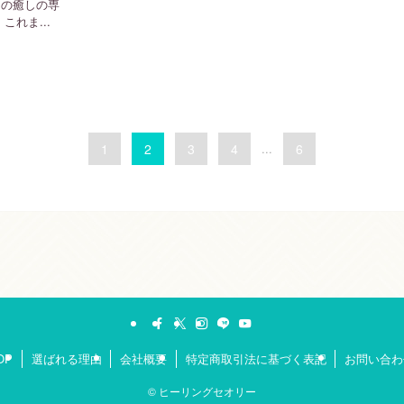
ーの癒しの専
れま...
1
2
3
4
...
6
OP
選ばれる理由
会社概要
特定商取引法に基づく表記
お問い合わ
©
ヒーリングセオリー