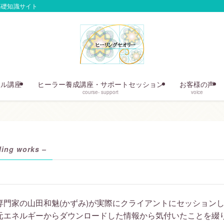
基礎知識サイト
ール講座
ヒーラー養成講座・サポートセッション
お客様の声
course- support
voice
ling works –
専門家の山田和魅(かずみ)が実際にクライアントにセッション
元エネルギーからダウンロードした情報から気付いたことを綴